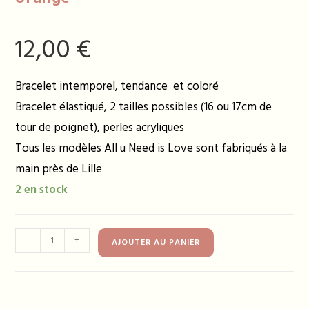
12,00
€
Bracelet intemporel, tendance et coloré
Bracelet élastiqué, 2 tailles possibles (16 ou 17cm de
tour de poignet), perles acryliques
Tous les modèles All u Need is Love sont fabriqués à la
main près de Lille
2 en stock
quantité
-
+
AJOUTER AU PANIER
de
Bracelet
BIANCA
rose