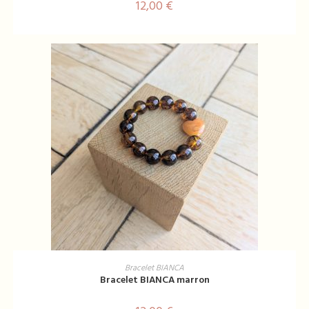
12,00
€
AJOUTER AU PANIER
Bracelet BIANCA
Bracelet BIANCA marron