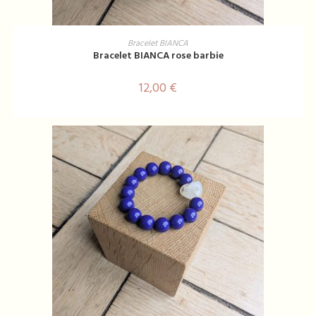
AJOUTER AU PANIER
Bracelet BIANCA
Bracelet BIANCA rose barbie
12,00
€