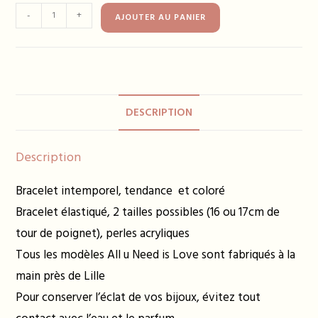
quantité
-
+
AJOUTER AU PANIER
de
Bracelet
BIANCA
saumon
DESCRIPTION
Description
Bracelet intemporel, tendance et coloré
Bracelet élastiqué, 2 tailles possibles (16 ou 17cm de
tour de poignet), perles acryliques
Tous les modèles All u Need is Love sont fabriqués à la
main près de Lille
Pour conserver l’éclat de vos bijoux, évitez tout