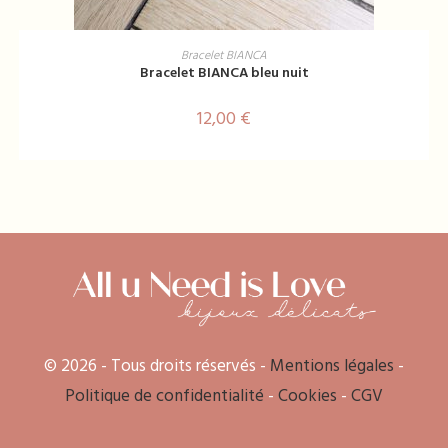
AJOUTER AU PANIER
Bracelet BIANCA
Bracelet BIANCA bleu nuit
12,00
€
© 2026 - Tous droits réservés -
Mentions légales
-
Politique de confidentialité
-
Cookies
-
CGV