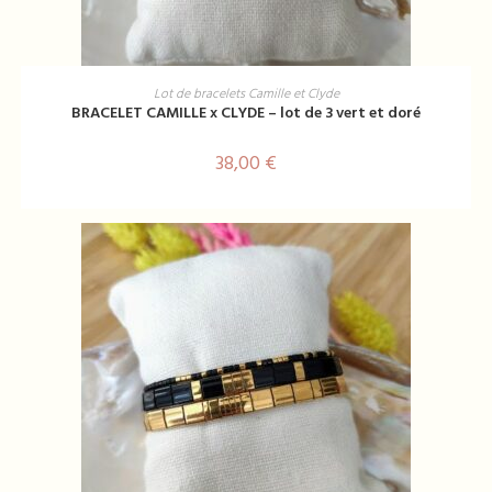
AJOUTER AU PANIER
Lot de bracelets Camille et Clyde
BRACELET CAMILLE x CLYDE – lot de 3 vert et doré
38,00
€