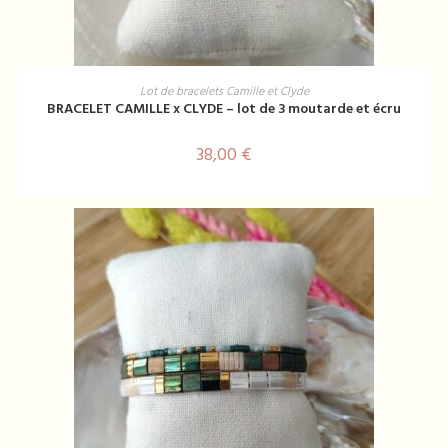
AJOUTER AU PANIER
Lot de bracelets Camille et Clyde
BRACELET CAMILLE x CLYDE – lot de 3 moutarde et écru
38,00
€