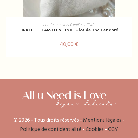
AJOUTER AU PANIER
Lot de bracelets Camille et Clyde
BRACELET CAMILLE x CLYDE – lot de 3 noir et doré
40,00
€
© 2026 - Tous droits réservés -
Mentions légales
-
Politique de confidentialité
-
Cookies
-
CGV