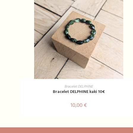
AJOUTER AU PANIER
Bracelet DELPHINE
Bracelet DELPHINE kaki 10€
10,00
€