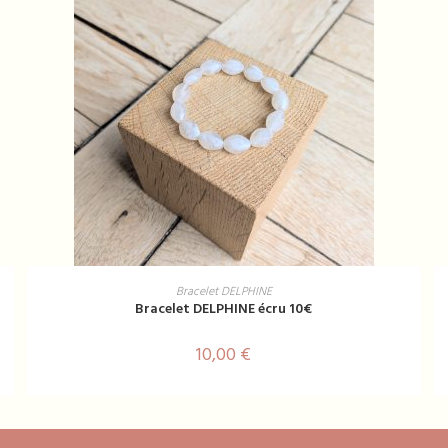
AJOUTER AU PANIER
Bracelet DELPHINE
Bracelet DELPHINE écru 10€
10,00
€