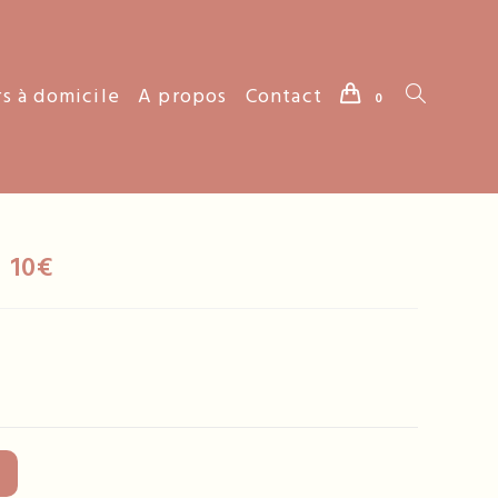
rs à domicile
A propos
Contact
Toggle
0
website
 10€
search