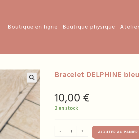
Boutique en ligne
Boutique physique
Atelie
Bracelet DELPHINE bleu
10,00
€
2 en stock
quantité
-
+
AJOUTER AU PANIER
de