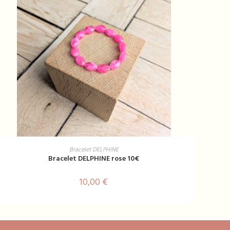
AJOUTER AU PANIER
Bracelet DELPHINE
Bracelet DELPHINE rose 10€
10,00
€