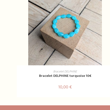
AJOUTER AU PANIER
Bracelet DELPHINE
Bracelet DELPHINE turquoise 10€
10,00
€