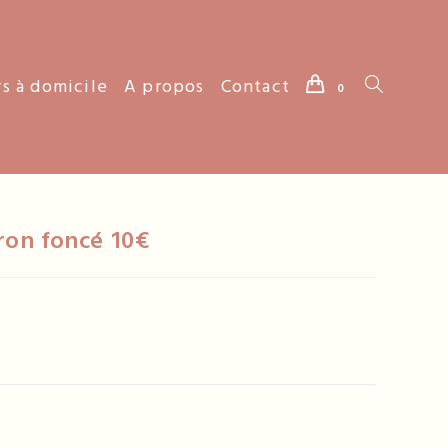
rs à domicile
A propos
Contact
Toggle
0
website
ron foncé 10€
search