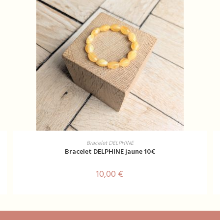
AJOUTER AU PANIER
Bracelet DELPHINE
Bracelet DELPHINE jaune 10€
10,00
€