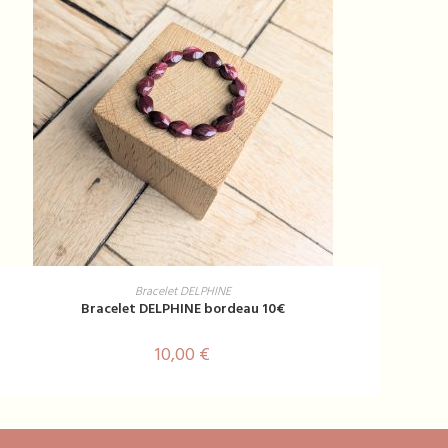
AJOUTER AU PANIER
Bracelet DELPHINE
Bracelet DELPHINE bordeau 10€
10,00
€