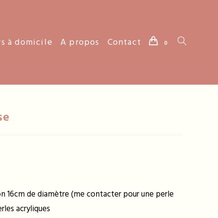
rs à domicile
A propos
Contact
Toggle
0
website
se
search
iron 16cm de diamètre (me contacter pour une perle
rles acryliques