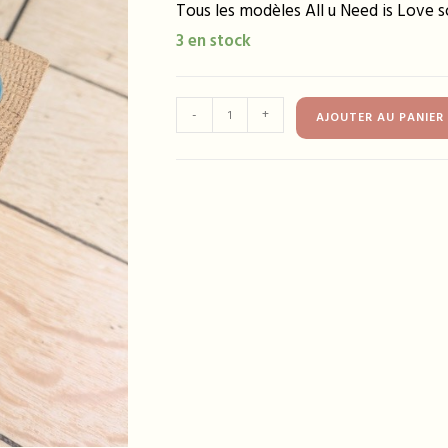
Tous les modèles All u Need is Love so
3 en stock
quantité
-
+
AJOUTER AU PANIER
de
Bracelet
DIANE
turquoise