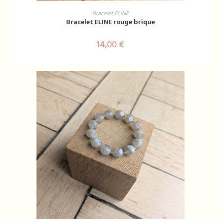
AJOUTER AU PANIER
Bracelet ELINE
Bracelet ELINE rouge brique
14,00
€