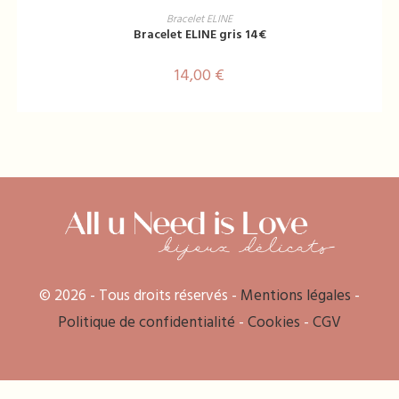
AJOUTER AU PANIER
Bracelet ELINE
Bracelet ELINE gris 14€
14,00
€
© 2026 - Tous droits réservés -
Mentions légales
-
Politique de confidentialité
-
Cookies
-
CGV