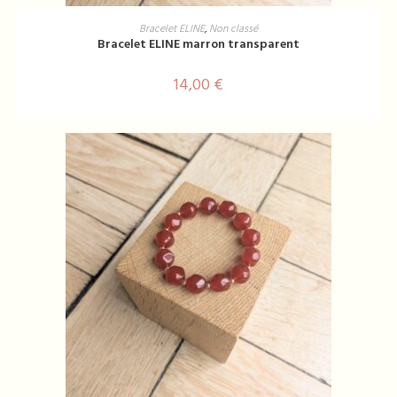
AJOUTER AU PANIER
Bracelet ELINE
,
Non classé
Bracelet ELINE marron transparent
14,00
€