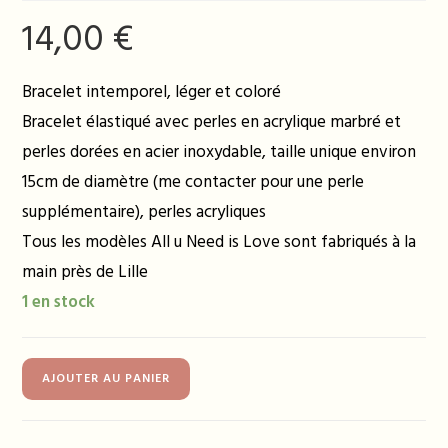
14,00
€
Bracelet intemporel, léger et coloré
Bracelet élastiqué avec perles en acrylique marbré et
perles dorées en acier inoxydable, taille unique environ
15cm de diamètre (me contacter pour une perle
supplémentaire), perles acryliques
Tous les modèles All u Need is Love sont fabriqués à la
main près de Lille
1 en stock
quantité
AJOUTER AU PANIER
de
Bracelet
ELINE