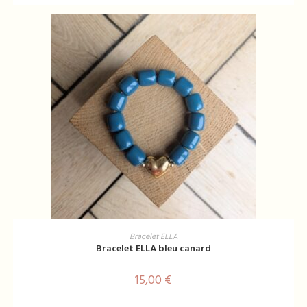
AJOUTER AU PANIER
Bracelet ELLA
Bracelet ELLA bleu canard
15,00
€