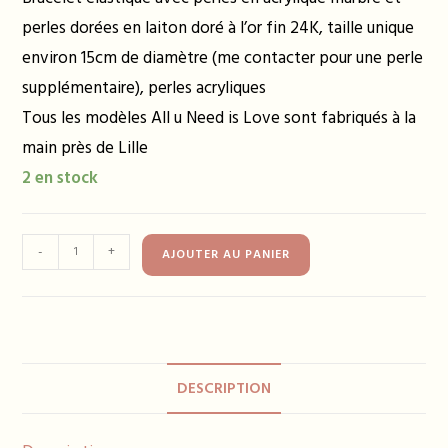
perles dorées en laiton doré à l’or fin 24K, taille unique
environ 15cm de diamètre (me contacter pour une perle
supplémentaire), perles acryliques
Tous les modèles All u Need is Love sont fabriqués à la
main près de Lille
2 en stock
quantité
-
+
AJOUTER AU PANIER
de
Bracelet
ELLA
bleu
gris
DESCRIPTION