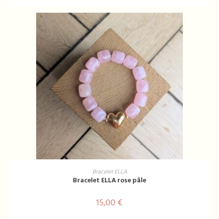
AJOUTER AU PANIER
Bracelet ELLA
Bracelet ELLA rose pâle
15,00
€