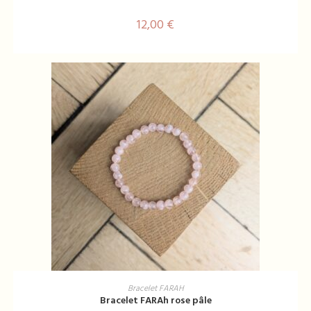
12,00
€
AJOUTER AU PANIER
Bracelet FARAH
Bracelet FARAh rose pâle