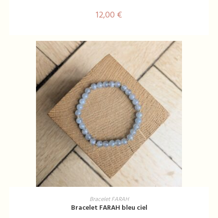
12,00
€
AJOUTER AU PANIER
Bracelet FARAH
Bracelet FARAH bleu ciel