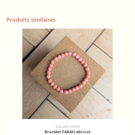
Produits similaires
AJOUTER AU PANIER
Bracelet FARAH
Bracelet FARAH abricot