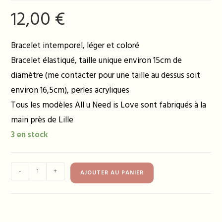
12,00
€
Bracelet intemporel, léger et coloré
Bracelet élastiqué, taille unique environ 15cm de
diamètre (me contacter pour une taille au dessus soit
environ 16,5cm), perles acryliques
Tous les modèles All u Need is Love sont fabriqués à la
main près de Lille
3 en stock
quantité
-
+
AJOUTER AU PANIER
de
Bracelet
FARAH
jaune