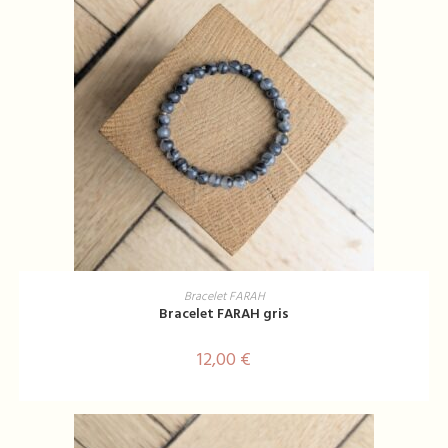
AJOUTER AU PANIER
Bracelet FARAH
Bracelet FARAH gris
12,00
€