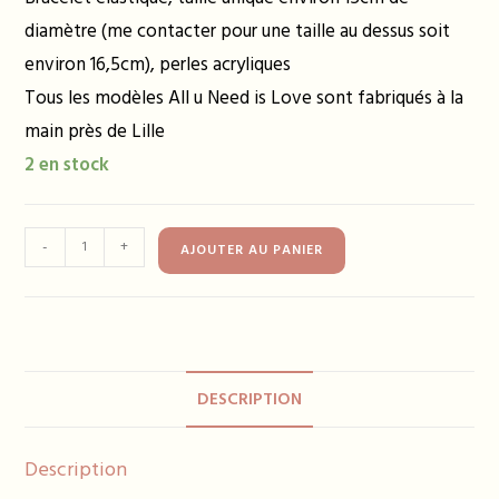
diamètre (me contacter pour une taille au dessus soit
environ 16,5cm), perles acryliques
Tous les modèles All u Need is Love sont fabriqués à la
main près de Lille
2 en stock
quantité
-
+
AJOUTER AU PANIER
de
Bracelet
FARAH
lila
DESCRIPTION
Description