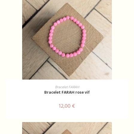
AJOUTER AU PANIER
Bracelet FARAH
Bracelet FARAH rose vif
12,00
€