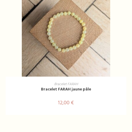
AJOUTER AU PANIER
Bracelet FARAH
Bracelet FARAH jaune pâle
12,00
€