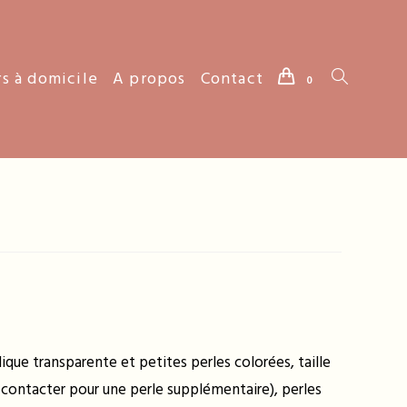
rs à domicile
A propos
Contact
Toggle
0
website
search
lique transparente et petites perles colorées, taille
contacter pour une perle supplémentaire), perles