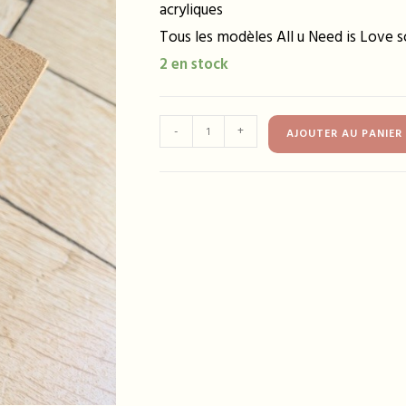
acryliques
Tous les modèles All u Need is Love so
2 en stock
quantité
-
+
AJOUTER AU PANIER
de
Bracelet
FRANCE
vert