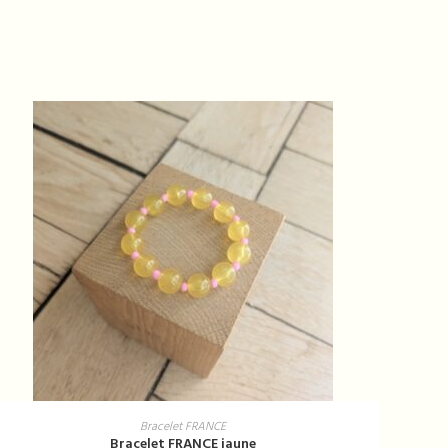
AJOUTER AU PANIER
Bracelet FRANCE
Bracelet FRANCE jaune