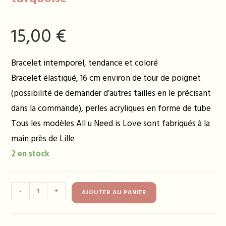
15,00
€
Bracelet intemporel, tendance et coloré
Bracelet élastiqué, 16 cm environ de tour de poignet
(possibilité de demander d’autres tailles en le précisant
dans la commande), perles acryliques en forme de tube
Tous les modèles All u Need is Love sont fabriqués à la
main près de Lille
2 en stock
quantité
-
+
AJOUTER AU PANIER
de
Bracelet
GEORGES