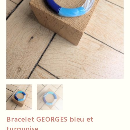
Bracelet GEORGES bleu et
turquoise