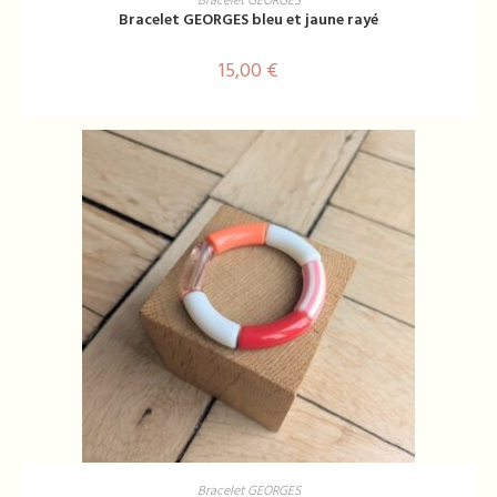
Bracelet GEORGES
Bracelet GEORGES bleu et jaune rayé
15,00
€
AJOUTER AU PANIER
Bracelet GEORGES