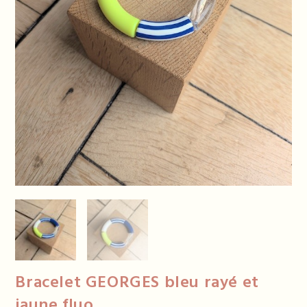
Bracelet GEORGES bleu rayé et
jaune fluo