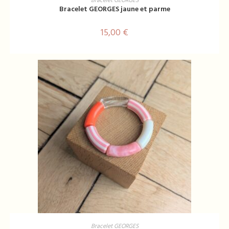
Bracelet GEORGES
Bracelet GEORGES jaune et parme
15,00
€
AJOUTER AU PANIER
Bracelet GEORGES