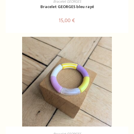
Bracelet GEORGES
Bracelet GEORGES bleu rayé
15,00
€
AJOUTER AU PANIER