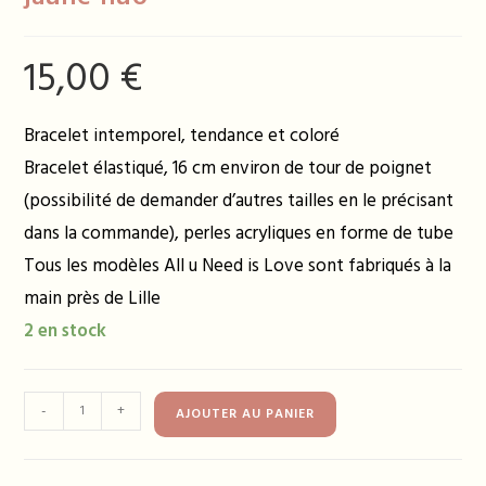
15,00
€
Bracelet intemporel, tendance et coloré
Bracelet élastiqué, 16 cm environ de tour de poignet
(possibilité de demander d’autres tailles en le précisant
dans la commande), perles acryliques en forme de tube
Tous les modèles All u Need is Love sont fabriqués à la
main près de Lille
2 en stock
quantité
-
+
AJOUTER AU PANIER
de
Bracelet
GEORGES