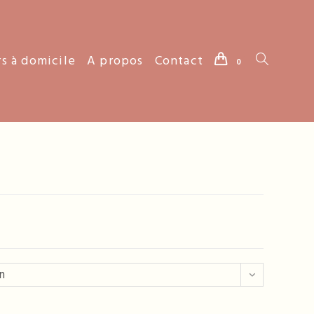
rs à domicile
A propos
Contact
Toggle
0
website
search
n