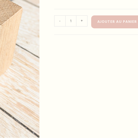
quantité
-
+
AJOUTER AU PANIER
de
Bracelet
TANYA
ambre