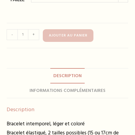
quantité
-
+
AJOUTER AU PANIER
de
Bracelet
TANYA
jaune
DESCRIPTION
INFORMATIONS COMPLÉMENTAIRES
Description
Bracelet intemporel, léger et coloré
Bracelet élastiqué, 2 tailles possibles (15 ou 17cm de