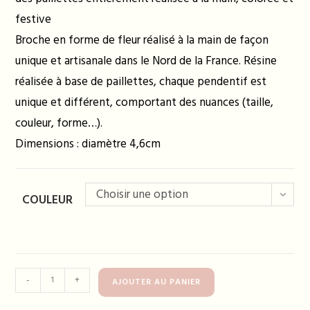
festive
Broche en forme de fleur réalisé à la main de façon
unique et artisanale dans le Nord de la France. Résine
réalisée à base de paillettes, chaque pendentif est
unique et différent, comportant des nuances (taille,
couleur, forme…).
Dimensions : diamètre 4,6cm
Choisir une option
COULEUR
quantité
-
+
AJOUTER AU PANIER
de