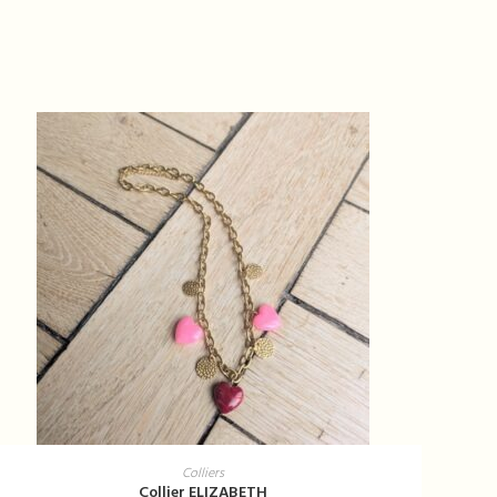
AJOUTER AU PANIER
Colliers
Collier ELIZABETH