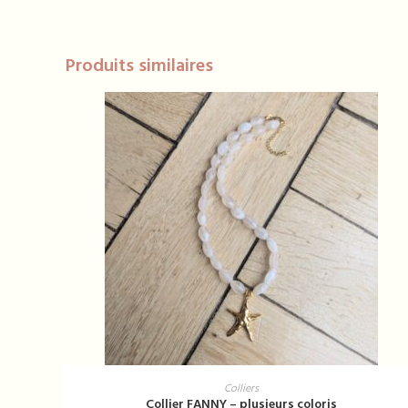
Produits similaires
Ce
produit
CHOIX DES OPTIONS
Colliers
a
Collier FANNY – plusieurs coloris