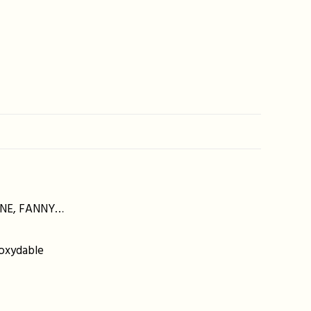
DIANE, FANNY…
noxydable