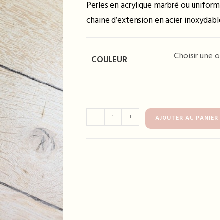
Perles en acrylique marbré ou uniforme
chaine d’extension en acier inoxydabl
Choisir une 
COULEUR
quantité
-
+
AJOUTER AU PANIER
de
Collier
FLAVIE
-
plusieurs
coloris