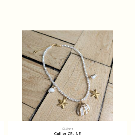
AJOUTER AU PANIER
Colliers
Collier CELINE