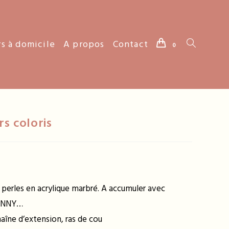
rs à domicile
A propos
Contact
Toggle
0
website
rs coloris
search
, perles en acrylique marbré. A accumuler avec
FANNY…
aîne d’extension, ras de cou