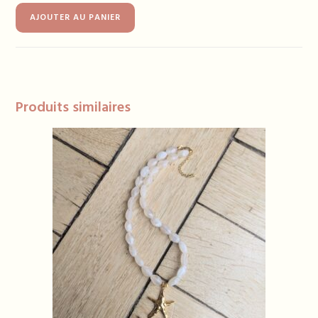
quantité
AJOUTER AU PANIER
de
Collier
FLEUR
Produits similaires