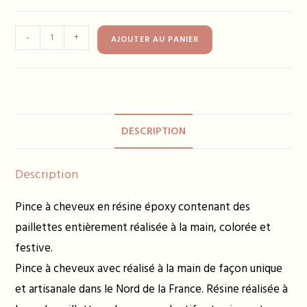
quantité
-
+
AJOUTER AU PANIER
de
Pince
à
cheveux
ALBA
DESCRIPTION
12€
-
plusieurs
Description
coloris
Pince à cheveux en résine époxy contenant des
paillettes entièrement réalisée à la main, colorée et
festive.
Pince à cheveux avec réalisé à la main de façon unique
et artisanale dans le Nord de la France. Résine réalisée à