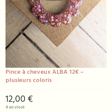
Pince à cheveux ALBA 12€ –
plusieurs coloris
12,00
€
4 en stock