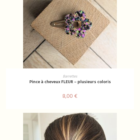
AJOUTER AU PANIER
Barrettes
Pince à cheveux FLEUR – plusieurs coloris
8,00
€