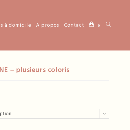
rs à domicile
A propos
Contact
Toggle
0
website
NE – plusieurs coloris
search
option