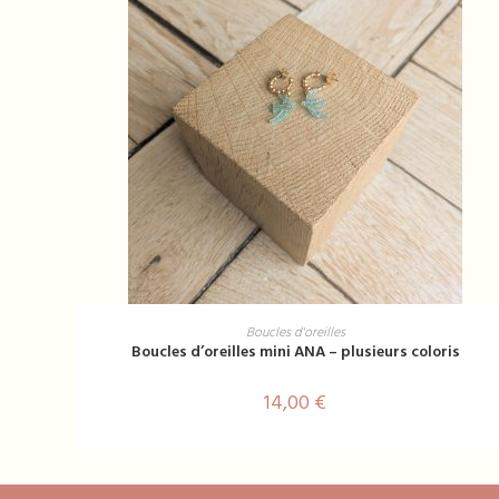
Ce
produit
CHOIX DES OPTIONS
Boucles d'oreilles
a
Boucles d’oreilles mini ANA – plusieurs coloris
plusieurs
variations.
Les
14,00
€
options
peuvent
être
choisies
sur
la
page