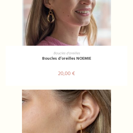
AJOUTER AU PANIER
Boucles d'oreilles
Boucles d’oreilles NOEMIE
20,00
€