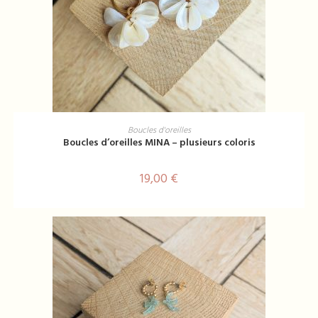
Ce
produit
CHOIX DES OPTIONS
Boucles d'oreilles
a
Boucles d’oreilles MINA – plusieurs coloris
plusieurs
variations.
Les
options
19,00
€
peuvent
être
choisies
sur
la
page
du
produit