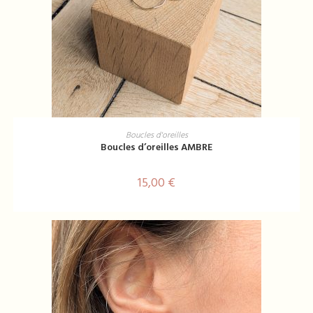
AJOUTER AU PANIER
Boucles d'oreilles
Boucles d’oreilles AMBRE
15,00
€