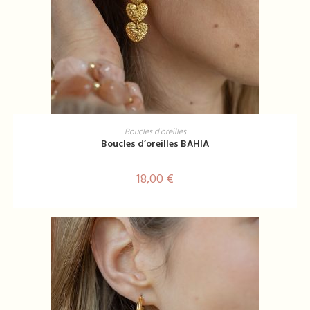
LIRE LA SUITE
Boucles d'oreilles
Boucles d’oreilles BAHIA
18,00
€