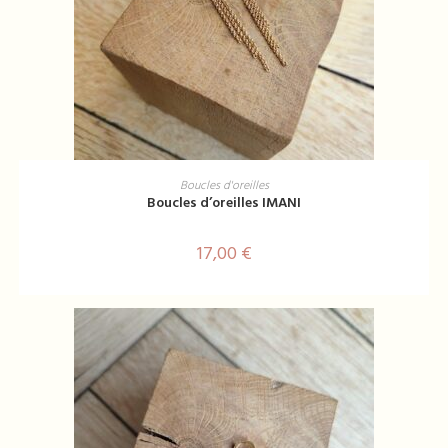
AJOUTER AU PANIER
Boucles d'oreilles
Boucles d’oreilles IMANI
17,00
€