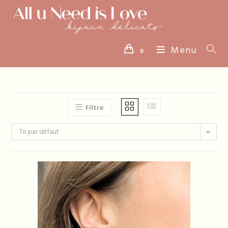
Skip
to
content
Menu
0
Filtre
Tri par défaut