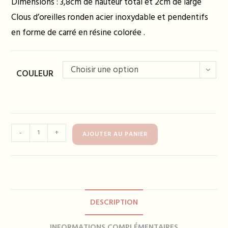
Dimensions : 3,8cm de hauteur total et 2cm de large
Clous d’oreilles ronden acier inoxydable et pendentifs
en forme de carré en résine colorée .
Choisir une option
COULEUR
quantité
-
+
AJOUTER AU PANIER
de
Boucles
d'oreilles
FAUSTINE
-
DESCRIPTION
plusieurs
coloris
INFORMATIONS COMPLÉMENTAIRES