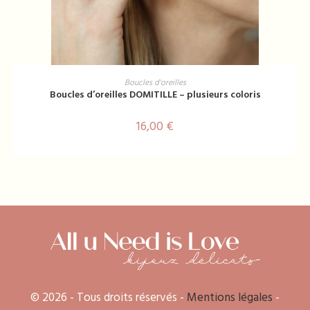
Ce
produit
CHOIX DES OPTIONS
Boucles d'oreilles
a
Boucles d’oreilles DOMITILLE – plusieurs coloris
plusieurs
variations.
Les
16,00
€
options
peuvent
être
choisies
sur
la
page
du
produit
© 2026 - Tous droits réservés -
Mentions légales
-