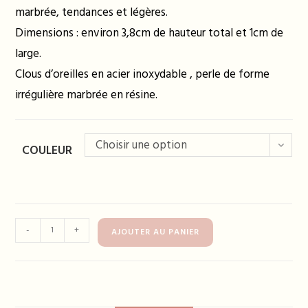
marbrée, tendances et légères.
Dimensions : environ 3,8cm de hauteur total et 1cm de
large.
Clous d’oreilles en acier inoxydable , perle de forme
irrégulière marbrée en résine.
Choisir une option
COULEUR
quantité
-
+
AJOUTER AU PANIER
de
Boucles
d'oreilles
FLORE