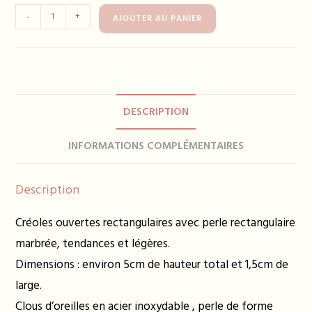
quantité
-
+
AJOUTER AU PANIER
de
Boucles
d'oreilles
FLORINE
-
DESCRIPTION
plusieurs
coloris
INFORMATIONS COMPLÉMENTAIRES
Description
Créoles ouvertes rectangulaires avec perle rectangulaire
marbrée, tendances et légères.
Dimensions : environ 5cm de hauteur total et 1,5cm de
large.
Clous d’oreilles en acier inoxydable , perle de forme