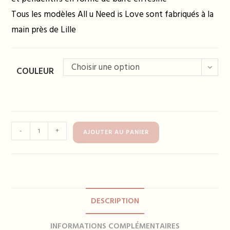
Tous les modèles All u Need is Love sont fabriqués à la
main près de Lille
Choisir une option
COULEUR
quantité
-
+
AJOUTER AU PANIER
de
Boucles
d'oreilles
NAOMI
-
DESCRIPTION
plusieurs
coloris
INFORMATIONS COMPLÉMENTAIRES