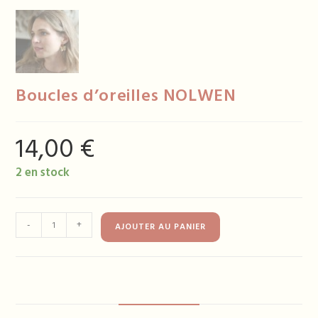
Boucles d’oreilles NOLWEN
14,00
€
2 en stock
quantité
-
+
AJOUTER AU PANIER
de
Boucles
d'oreilles
NOLWEN