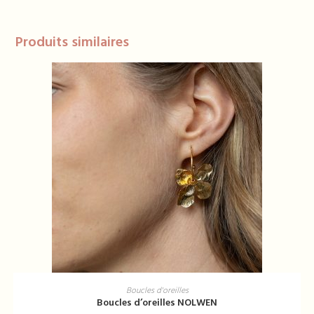
Produits similaires
AJOUTER AU PANIER
Boucles d'oreilles
Boucles d’oreilles NOLWEN