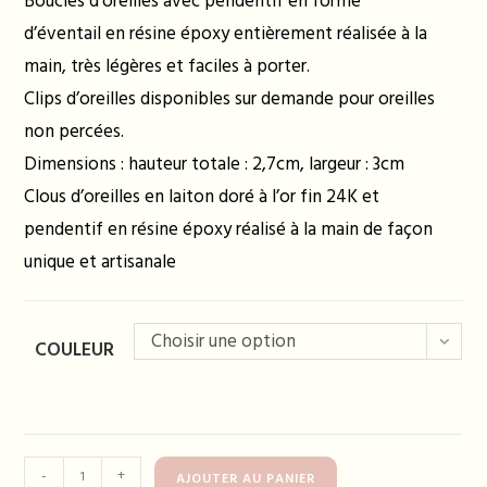
Boucles d’oreilles avec pendentif en forme
d’éventail en résine époxy entièrement réalisée à la
main, très légères et faciles à porter.
Clips d’oreilles disponibles sur demande pour oreilles
non percées.
Dimensions : hauteur totale : 2,7cm, largeur : 3cm
Clous d’oreilles en laiton doré à l’or fin 24K et
pendentif en résine époxy réalisé à la main de façon
unique et artisanale
Choisir une option
COULEUR
quantité
-
+
AJOUTER AU PANIER