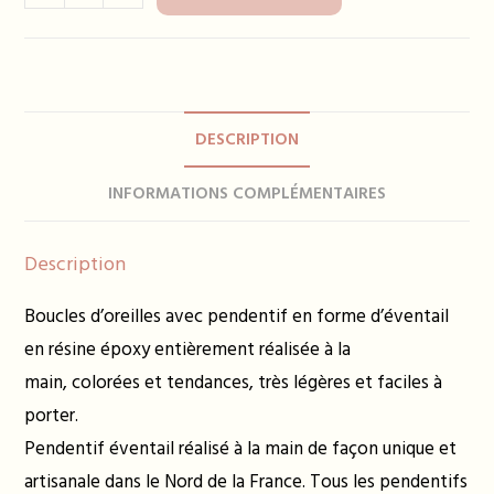
de
Boucles
d'oreilles
PIETRA
-
DESCRIPTION
plusieurs
coloris
INFORMATIONS COMPLÉMENTAIRES
Description
Boucles d’oreilles avec pendentif en forme d’éventail
en résine époxy entièrement réalisée à la
main, colorées et tendances, très légères et faciles à
porter.
Pendentif éventail réalisé à la main de façon unique et
artisanale dans le Nord de la France. Tous les pendentifs