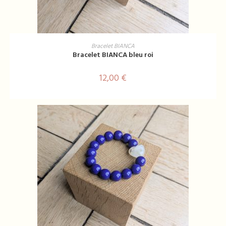
AJOUTER AU PANIER
Bracelet BIANCA
Bracelet BIANCA bleu roi
12,00
€