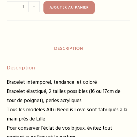
quantité
-
+
AJOUTER AU PANIER
de
Bracelet
BIANCA
jaune
pâle
DESCRIPTION
Description
Bracelet intemporel, tendance et coloré
Bracelet élastiqué, 2 tailles possibles (16 ou 17cm de
tour de poignet), perles acryliques
Tous les modèles All u Need is Love sont fabriqués à la
main près de Lille
Pour conserver l’éclat de vos bijoux, évitez tout