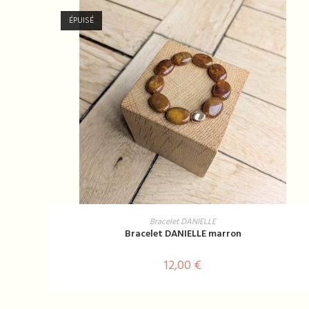
ÉPUISÉ
LIRE LA SUITE
Bracelet DANIELLE
Bracelet DANIELLE marron
12,00
€