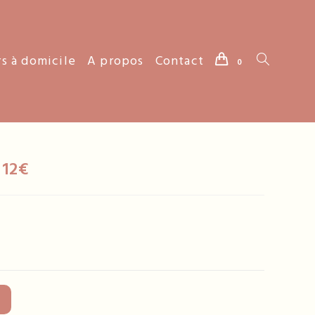
rs à domicile
A propos
Contact
Toggle
0
website
 12€
search