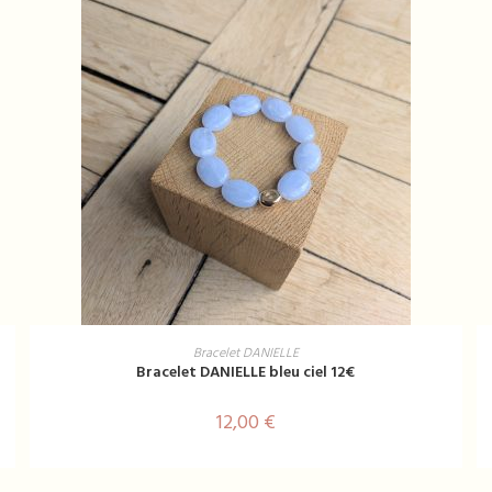
AJOUTER AU PANIER
Bracelet DANIELLE
Bracelet DANIELLE bleu ciel 12€
12,00
€