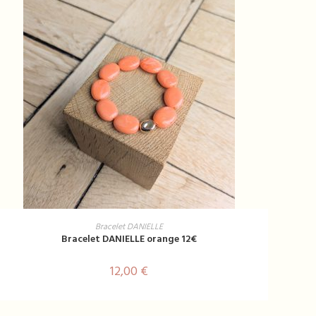
AJOUTER AU PANIER
Bracelet DANIELLE
Bracelet DANIELLE orange 12€
12,00
€