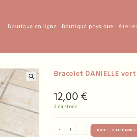
Boutique en ligne
Boutique physique
Atelie
Bracelet DANIELLE vert
12,00
€
2 en stock
quantité
-
+
AJOUTER AU PANIER
de