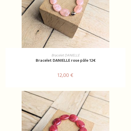
AJOUTER AU PANIER
Bracelet DANIELLE
Bracelet DANIELLE rose pâle 12€
12,00
€