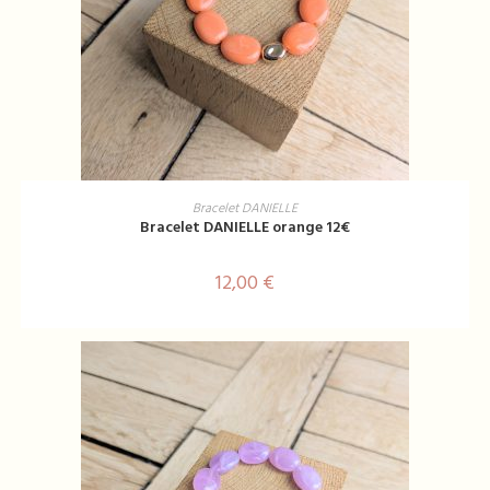
AJOUTER AU PANIER
Bracelet DANIELLE
Bracelet DANIELLE orange 12€
12,00
€