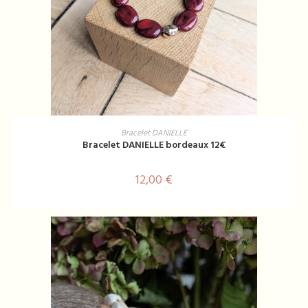
AJOUTER AU PANIER
Bracelet DANIELLE
Bracelet DANIELLE bordeaux 12€
12,00
€