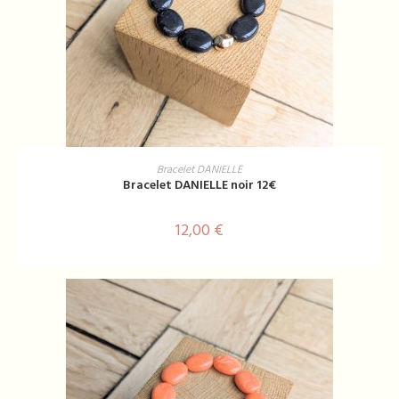
AJOUTER AU PANIER
Bracelet DANIELLE
Bracelet DANIELLE noir 12€
12,00
€