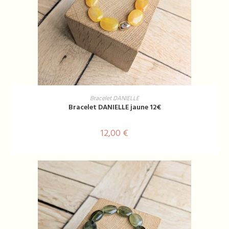
AJOUTER AU PANIER
Bracelet DANIELLE
Bracelet DANIELLE jaune 12€
12,00
€