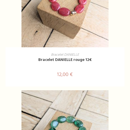
AJOUTER AU PANIER
Bracelet DANIELLE
Bracelet DANIELLE rouge 12€
12,00
€