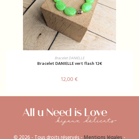
AJOUTER AU PANIER
Bracelet DANIELLE
Bracelet DANIELLE vert flash 12€
12,00
€
© 2026 - Tous droits réservés -
Mentions légales
-