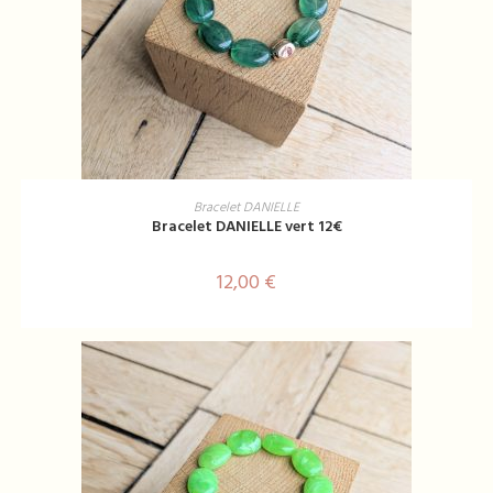
AJOUTER AU PANIER
Bracelet DANIELLE
Bracelet DANIELLE vert 12€
12,00
€