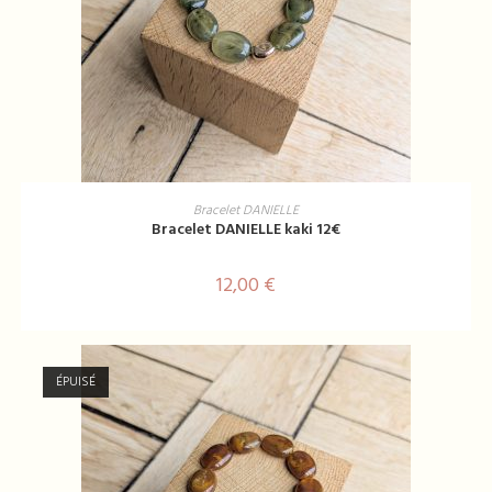
AJOUTER AU PANIER
Bracelet DANIELLE
Bracelet DANIELLE kaki 12€
12,00
€
ÉPUISÉ