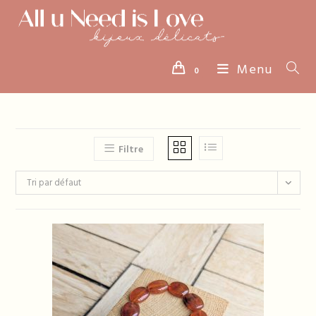
Skip
to
content
Menu
0
Filtre
Tri par défaut