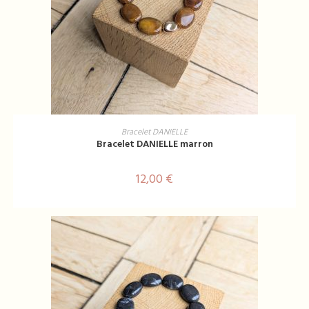
LIRE LA SUITE
Bracelet DANIELLE
Bracelet DANIELLE marron
12,00
€