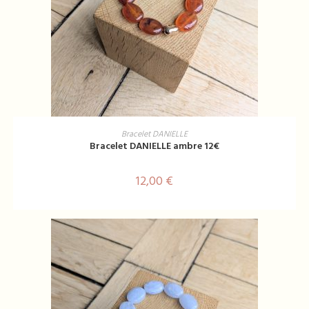
AJOUTER AU PANIER
Bracelet DANIELLE
Bracelet DANIELLE ambre 12€
12,00
€