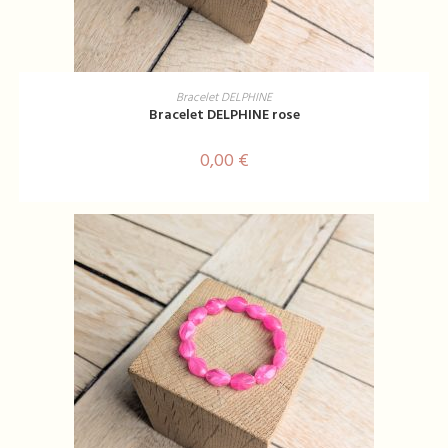
AJOUTER AU PANIER
Bracelet DELPHINE
Bracelet DELPHINE rose
0,00
€