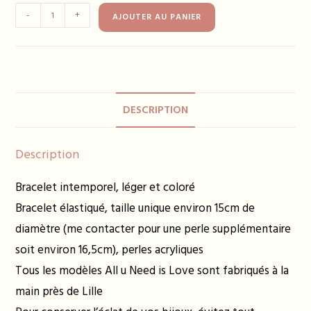
quantité
-
+
AJOUTER AU PANIER
de
Bracelet
DELPHINE
kaki
10€
DESCRIPTION
Description
Bracelet intemporel, léger et coloré
Bracelet élastiqué, taille unique environ 15cm de
diamètre (me contacter pour une perle supplémentaire
soit environ 16,5cm), perles acryliques
Tous les modèles All u Need is Love sont fabriqués à la
main près de Lille