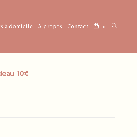
rs à domicile
A propos
Contact
Toggle
0
website
deau 10€
search