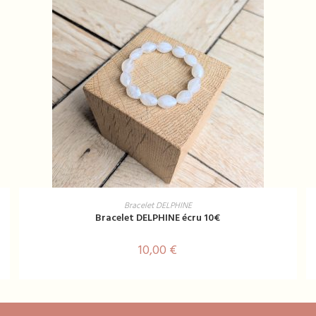
AJOUTER AU PANIER
Bracelet DELPHINE
Bracelet DELPHINE écru 10€
10,00
€