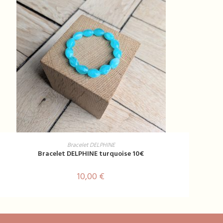
AJOUTER AU PANIER
Bracelet DELPHINE
Bracelet DELPHINE turquoise 10€
10,00
€