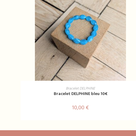
AJOUTER AU PANIER
Bracelet DELPHINE
Bracelet DELPHINE bleu 10€
10,00
€