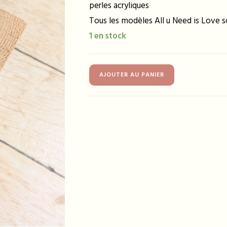
perles acryliques
Tous les modèles All u Need is Love so
1 en stock
quantité
AJOUTER AU PANIER
de
Bracelet
ELINE
marron
transparent