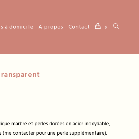
rs à domicile
A propos
Contact
Toggle
0
website
transparent
search
lique marbré et perles dorées en acier inoxydable,
re (me contacter pour une perle supplémentaire),