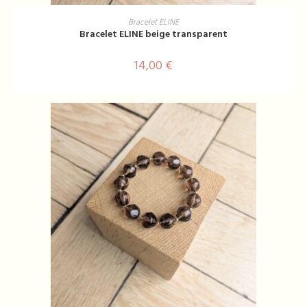
AJOUTER AU PANIER
Bracelet ELINE
Bracelet ELINE beige transparent
14,00
€