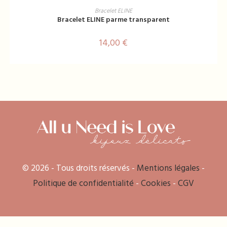
AJOUTER AU PANIER
Bracelet ELINE
Bracelet ELINE parme transparent
14,00
€
© 2026 - Tous droits réservés -
Mentions légales
-
Politique de confidentialité
-
Cookies
-
CGV