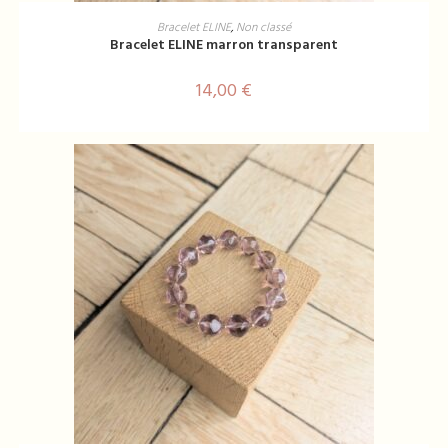
AJOUTER AU PANIER
Bracelet ELINE
,
Non classé
Bracelet ELINE marron transparent
14,00
€