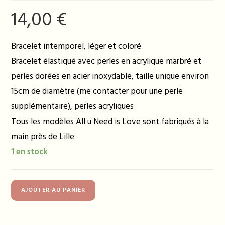
14,00
€
Bracelet intemporel, léger et coloré
Bracelet élastiqué avec perles en acrylique marbré et
perles dorées en acier inoxydable, taille unique environ
15cm de diamètre (me contacter pour une perle
supplémentaire), perles acryliques
Tous les modèles All u Need is Love sont fabriqués à la
main près de Lille
1 en stock
quantité
AJOUTER AU PANIER
de
Bracelet
ELINE