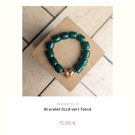
AJOUTER AU PANIER
Bracelet ELLA
Bracelet ELLA vert foncé
15,00
€