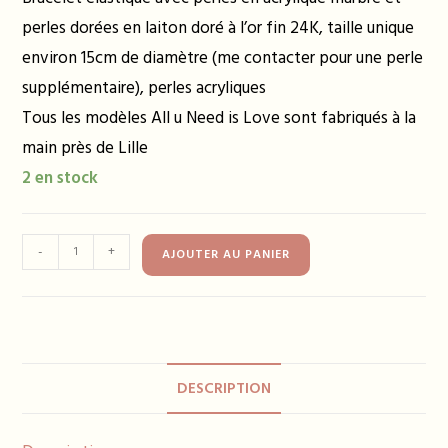
perles dorées en laiton doré à l’or fin 24K, taille unique
environ 15cm de diamètre (me contacter pour une perle
supplémentaire), perles acryliques
Tous les modèles All u Need is Love sont fabriqués à la
main près de Lille
2 en stock
quantité
-
+
AJOUTER AU PANIER
de
Bracelet
ELLA
bordeaux
DESCRIPTION