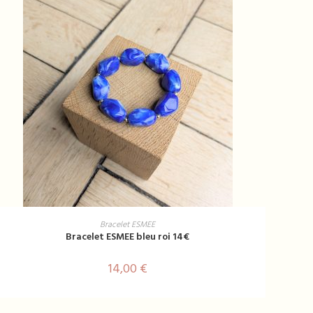
AJOUTER AU PANIER
Bracelet ESMEE
Bracelet ESMEE bleu roi 14€
14,00
€