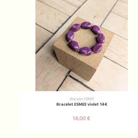
AJOUTER AU PANIER
Bracelet ESMEE
Bracelet ESMEE violet 14€
14,00
€