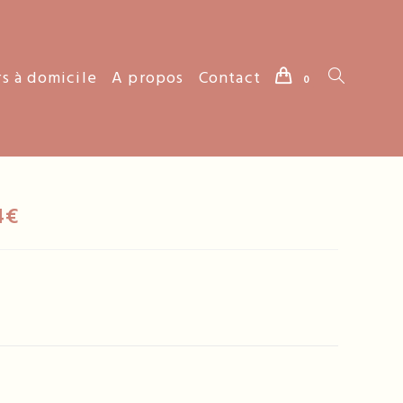
rs à domicile
A propos
Contact
Toggle
0
website
4€
search