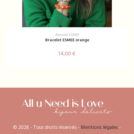
AJOUTER AU PANIER
Bracelet ESMEE
Bracelet ESMEE orange
14,00
€
© 2026 - Tous droits réservés -
Mentions légales
-