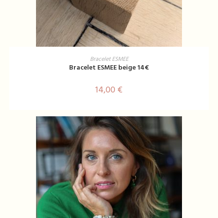
AJOUTER AU PANIER
Bracelet ESMEE
Bracelet ESMEE beige 14€
14,00
€