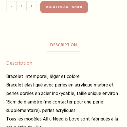
quantité
-
+
AJOUTER AU PANIER
de
Bracelet
ESMEE
bleu
roi
DESCRIPTION
14€
Description
Bracelet intemporel, léger et coloré
Bracelet élastiqué avec perles en acrylique marbré et
perles dorées en acier inoxydable, taille unique environ
15cm de diamètre (me contacter pour une perle
supplémentaire), perles acryliques
Tous les modèles All u Need is Love sont fabriqués à la