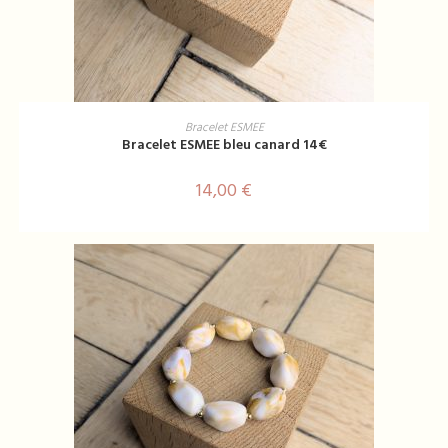
AJOUTER AU PANIER
Bracelet ESMEE
Bracelet ESMEE bleu canard 14€
14,00
€