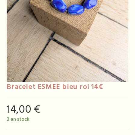
Bracelet ESMEE bleu roi 14€
14,00
€
2 en stock