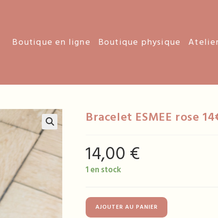
Boutique en ligne
Boutique physique
Atelie
Bracelet ESMEE rose 14
14,00
€
1 en stock
quantité
AJOUTER AU PANIER
de