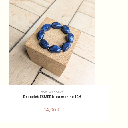
AJOUTER AU PANIER
Bracelet ESMEE
Bracelet ESMEE bleu marine 14€
14,00
€