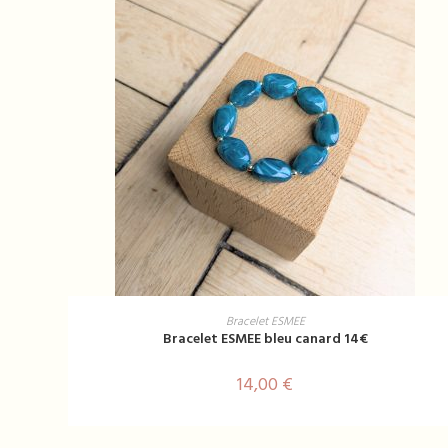
AJOUTER AU PANIER
Bracelet ESMEE
Bracelet ESMEE bleu canard 14€
14,00
€