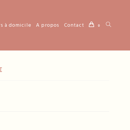
rs à domicile
A propos
Contact
Toggle
0
website
€
search