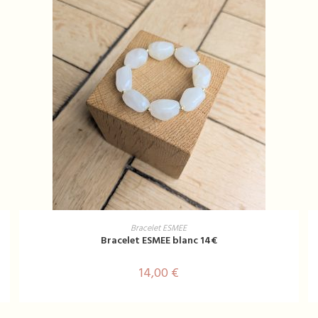
AJOUTER AU PANIER
Bracelet ESMEE
Bracelet ESMEE blanc 14€
14,00
€