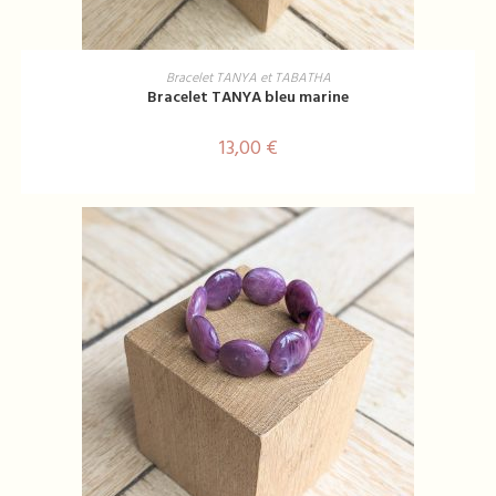
Ce
produit
CHOIX DES OPTIONS
Bracelet TANYA et TABATHA
a
Bracelet TANYA bleu marine
plusieurs
variations.
Les
13,00
€
options
peuvent
être
choisies
sur
la
page
du
produit