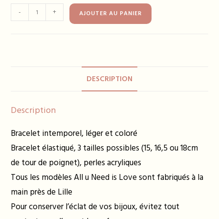
quantité
-
+
AJOUTER AU PANIER
de
Bracelet
TABATHA
bleu
canard
DESCRIPTION
Description
Bracelet intemporel, léger et coloré
Bracelet élastiqué, 3 tailles possibles (15, 16,5 ou 18cm
de tour de poignet), perles acryliques
Tous les modèles All u Need is Love sont fabriqués à la
main près de Lille
Pour conserver l’éclat de vos bijoux, évitez tout