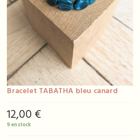
Bracelet TABATHA bleu canard
12,00
€
9 en stock