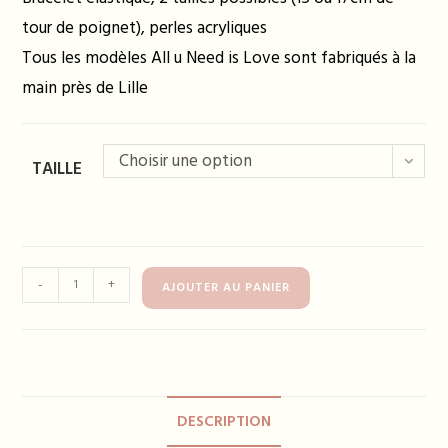
tour de poignet), perles acryliques
Tous les modèles All u Need is Love sont fabriqués à la
main près de Lille
Choisir une option
TAILLE
quantité
-
+
AJOUTER AU PANIER
de
Bracelet
TANYA
beige
DESCRIPTION