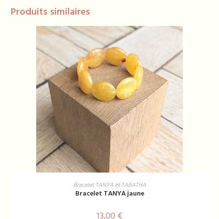
Produits similaires
Ce
produit
CHOIX DES OPTIONS
Bracelet TANYA et TABATHA
a
Bracelet TANYA jaune
plusieurs
variations.
Les
13,00
€
options