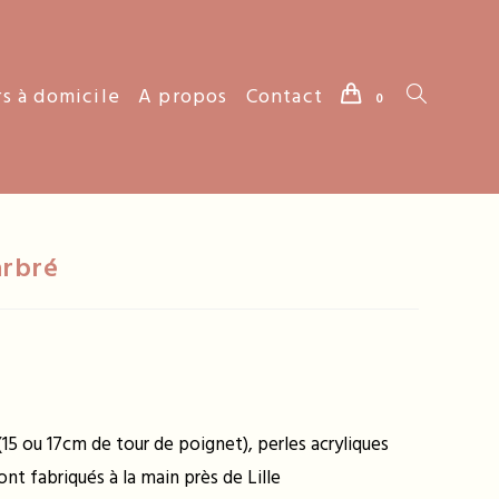
rs à domicile
A propos
Contact
Toggle
0
website
arbré
search
 (15 ou 17cm de tour de poignet), perles acryliques
nt fabriqués à la main près de Lille