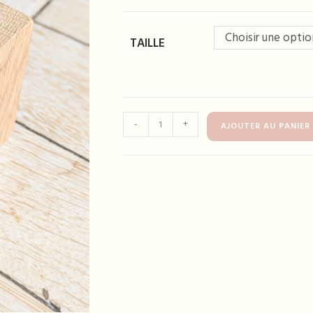
Choisir une optio
TAILLE
quantité
-
+
AJOUTER AU PANIER
de
Bracelet
TANYA
noir
marbré