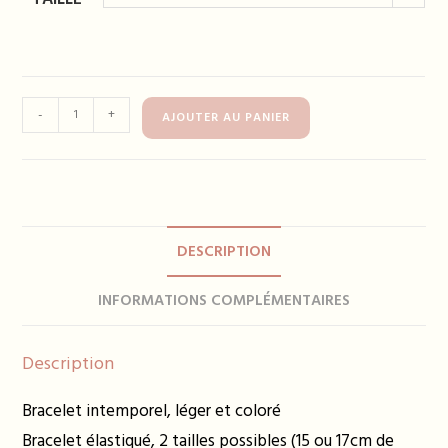
quantité
-
+
AJOUTER AU PANIER
de
Bracelet
TANYA
violet
DESCRIPTION
INFORMATIONS COMPLÉMENTAIRES
Description
Bracelet intemporel, léger et coloré
Bracelet élastiqué, 2 tailles possibles (15 ou 17cm de