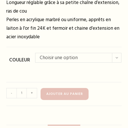
Longueur réglable grâce à sa petite chaîne d’extension,
ras de cou
Perles en acrylique marbré ou uniforme, apprêts en
laiton à l’or fin 24K et fermoir et chaine d’extension en
acier inoxydable
Choisir une option
COULEUR
quantité
-
+
AJOUTER AU PANIER
de
Collier
DIANE
-
plusieurs