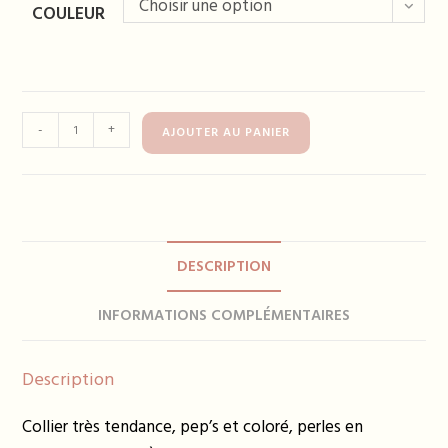
Choisir une option
COULEUR
quantité
-
+
AJOUTER AU PANIER
de
Collier
FARAH
long
-
DESCRIPTION
plusieurs
coloris
INFORMATIONS COMPLÉMENTAIRES
Description
Collier très tendance, pep’s et coloré, perles en