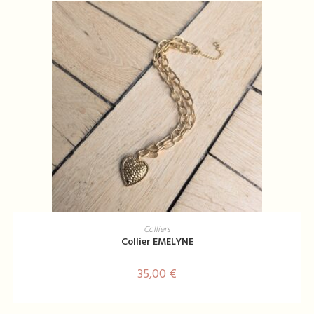
sur
la
page
du
produit
AJOUTER AU PANIER
Colliers
Collier EMELYNE
35,00
€