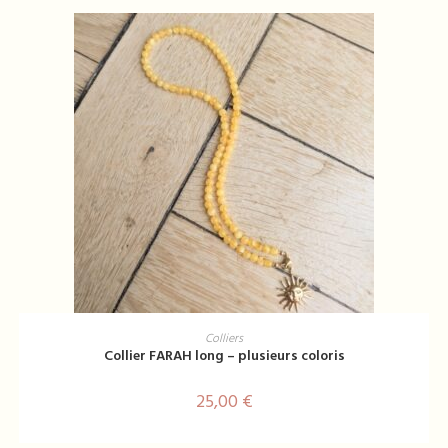
Ce
produit
CHOIX DES OPTIONS
Colliers
a
Collier FARAH long – plusieurs coloris
plusieurs
variations.
Les
25,00
€
options
peuvent
être
choisies