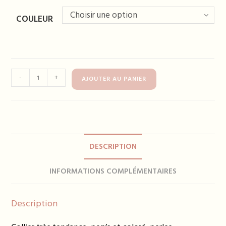
Choisir une option
COULEUR
quantité
-
+
AJOUTER AU PANIER
de
Collier
FRANCE
-
plusieurs
DESCRIPTION
coloris
INFORMATIONS COMPLÉMENTAIRES
Description