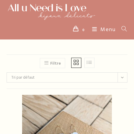
Skip
to
content
Menu
0
Filtre
Tri par défaut