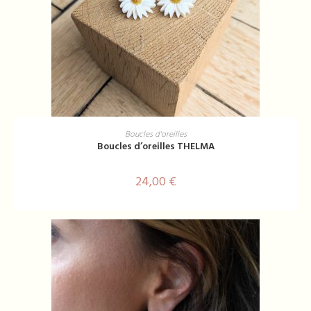
AJOUTER AU PANIER
Boucles d'oreilles
Boucles d’oreilles THELMA
24,00
€