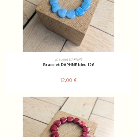
AJOUTER AU PANIER
Bracelet DAPHNE
Bracelet DAPHNE bleu 12€
12,00
€