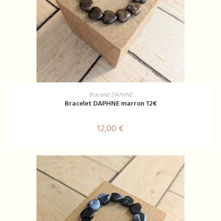
AJOUTER AU PANIER
Bracelet DAPHNE
Bracelet DAPHNE marron 12€
12,00
€