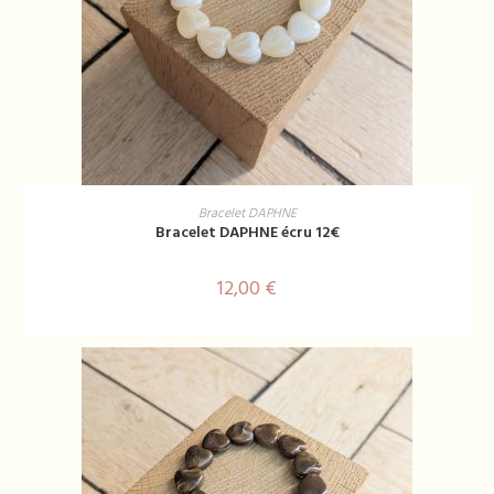
AJOUTER AU PANIER
Bracelet DAPHNE
Bracelet DAPHNE écru 12€
12,00
€