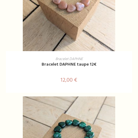
AJOUTER AU PANIER
Bracelet DAPHNE
Bracelet DAPHNE taupe 12€
12,00
€