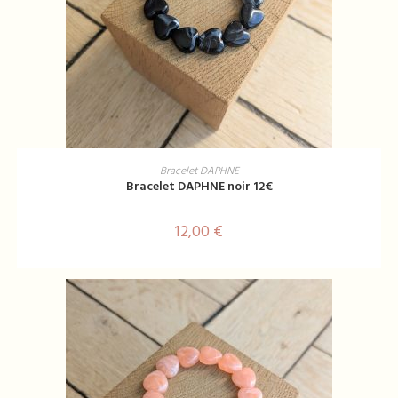
AJOUTER AU PANIER
Bracelet DAPHNE
Bracelet DAPHNE noir 12€
12,00
€