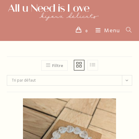
Skip
to
content
Menu
0
Filtre
Tri par défaut