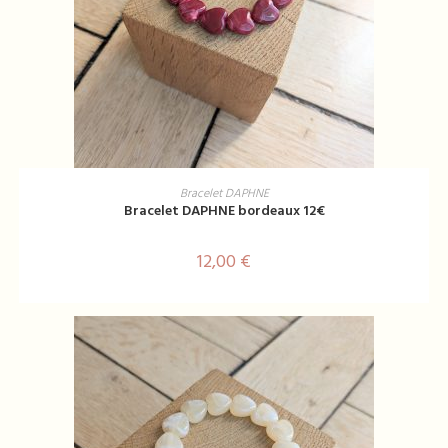
AJOUTER AU PANIER
Bracelet DAPHNE
Bracelet DAPHNE bordeaux 12€
12,00
€