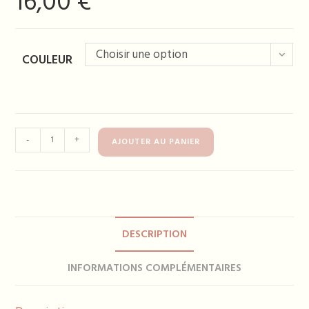
16,00
€
Choisir une option
COULEUR
quantité
-
+
AJOUTER AU PANIER
de
Boucles
d'oreilles
DOMITILLE
-
DESCRIPTION
plusieurs
coloris
INFORMATIONS COMPLÉMENTAIRES