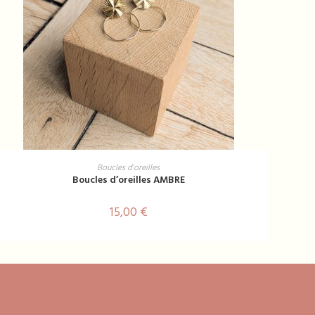
AJOUTER AU PANIER
Boucles d'oreilles
Boucles d’oreilles AMBRE
15,00
€