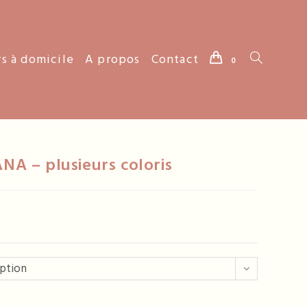
rs à domicile
A propos
Contact
Toggle
0
website
ANA – plusieurs coloris
search
option