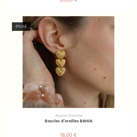
ÉPUISÉ
LIRE LA SUITE
Boucles d'oreilles
Boucles d’oreilles BAHIA
18,00
€