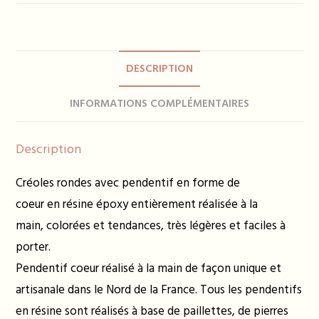
Boucles
d'oreilles
PAMELLA
-
DESCRIPTION
plusieurs
coloris
INFORMATIONS COMPLÉMENTAIRES
Description
Créoles rondes avec pendentif en forme de
coeur en résine époxy entièrement réalisée à la
main, colorées et tendances, très légères et faciles à
porter.
Pendentif coeur réalisé à la main de façon unique et
artisanale dans le Nord de la France. Tous les pendentifs
en résine sont réalisés à base de paillettes, de pierres