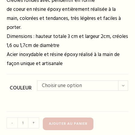
Créoles rondes avec pendentif en forme
de coeur en résine époxy entièrement réalisée à la
main, colorées et tendances, très légères et faciles à
porter.
Dimensions : hauteur totale 3 cm et largeur 2cm, créoles
1,6 ou 1,7cm de diamètre
Acier inoxydable et résine époxy réalisé à la main de
façon unique et artisanale
Choisir une option
COULEUR
quantité
-
+
AJOUTER AU PANIER
de